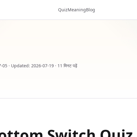
Quiz
Meaning
Blog
7-05
·
Updated
:
2026-07-19
·
11 मिनट पढ़ें
ottom Switch Quiz