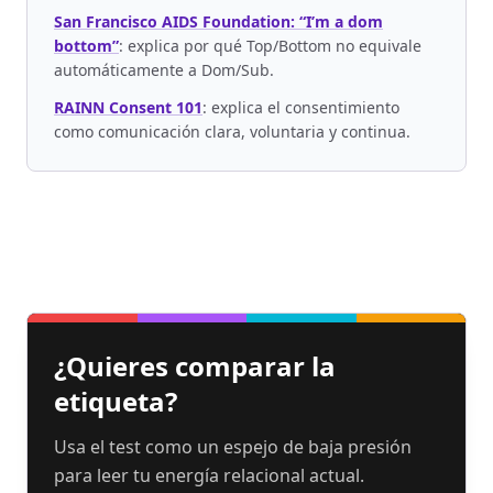
San Francisco AIDS Foundation: “I’m a dom
bottom”
:
explica por qué Top/Bottom no equivale
automáticamente a Dom/Sub.
RAINN Consent 101
:
explica el consentimiento
como comunicación clara, voluntaria y continua.
¿Quieres comparar la
etiqueta?
Usa el test como un espejo de baja presión
para leer tu energía relacional actual.