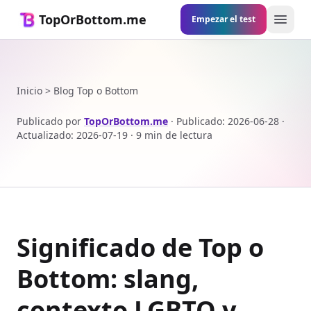
TopOrBottom.me
Empezar el test
Abrir
Inicio
>
Blog Top o Bottom
Publicado por
TopOrBottom.me
·
Publicado
:
2026-06-28
·
Actualizado
:
2026-07-19
·
9 min de lectura
Significado de Top o
Bottom: slang,
contexto LGBTQ y